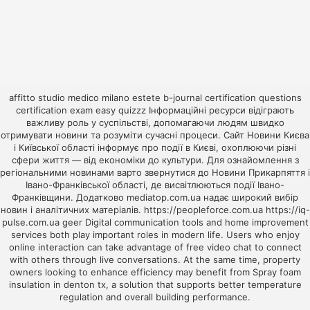
affitto studio medico milano
estete
b-journal
certification questions
certification exam
easy quizzz
Інформаційні ресурси відіграють
важливу роль у суспільстві, допомагаючи людям швидко
отримувати новини та розуміти сучасні процеси. Сайт
Новини Києва
і Київської області
інформує про події в Києві, охоплюючи різні
сфери життя — від економіки до культури. Для ознайомлення з
регіональними новинами варто звернутися до
Новини Прикарпяття і
Івано-Франківської області
, де висвітлюються події Івано-
Франківщини. Додатково
mediatop.com.ua
надає широкий вибір
новин і аналітичних матеріалів.
https://peopleforce.com.ua
https://iq-
pulse.com.ua
geer
Digital communication tools and home improvement
services both play important roles in modern life. Users who enjoy
online interaction can take advantage of
free video chat
to connect
with others through live conversations. At the same time, property
owners looking to enhance efficiency may benefit from
Spray foam
insulation in denton tx
, a solution that supports better temperature
regulation and overall building performance.